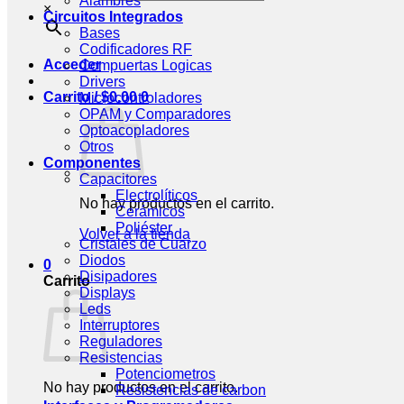
Alambres
×
Circuitos Integrados
Bases
Codificadores RF
Acceder
Compuertas Logicas
Drivers
Carrito /
$
0.00
0
Microcontroladores
OPAM y Comparadores
Optoacopladores
Otros
Componentes
Capacitores
Electrolíticos
No hay productos en el carrito.
Cerámicos
Poliéster
Volver a la tienda
Cristales de Cuarzo
Diodos
0
Disipadores
Carrito
Displays
Leds
Interruptores
Reguladores
Resistencias
Potenciometros
No hay productos en el carrito.
Resistencias de carbon