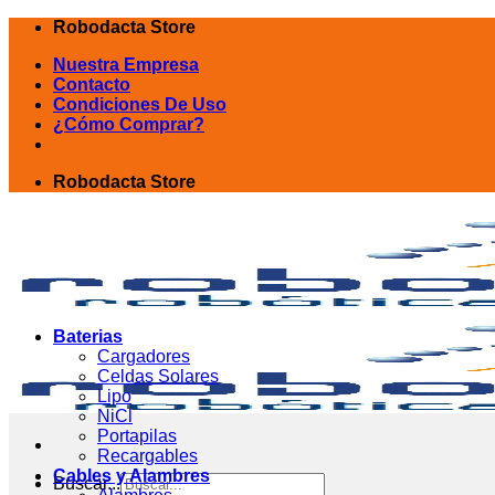
Skip
Robodacta Store
to
Nuestra Empresa
content
Contacto
Condiciones De Uso
¿Cómo Comprar?
Robodacta Store
Baterias
Cargadores
Celdas Solares
Lipo
NiCl
Portapilas
Recargables
Cables y Alambres
Buscar...