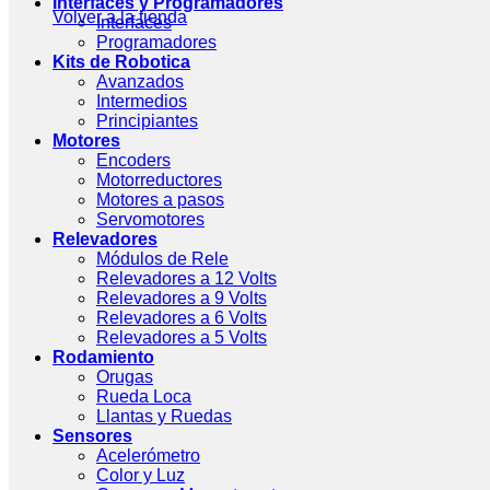
Interfaces y Programadores
Volver a la tienda
Interfaces
Programadores
Kits de Robotica
Avanzados
Intermedios
Principiantes
Motores
Encoders
Motorreductores
Motores a pasos
Servomotores
Relevadores
Módulos de Rele
Relevadores a 12 Volts
Relevadores a 9 Volts
Relevadores a 6 Volts
Relevadores a 5 Volts
Rodamiento
Orugas
Rueda Loca
Llantas y Ruedas
Sensores
Acelerómetro
Color y Luz