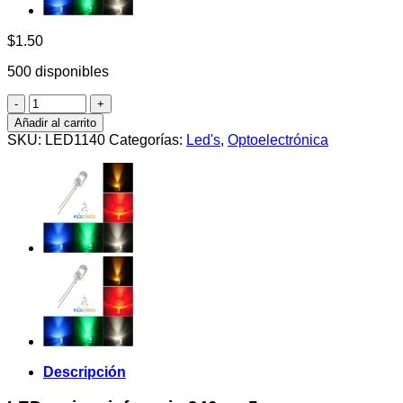
$
1.50
500 disponibles
LED
emisor
Añadir al carrito
infrarrojo
SKU:
LED1140
Categorías:
Led's
,
Optoelectrónica
940nm
5mm
cantidad
Descripción