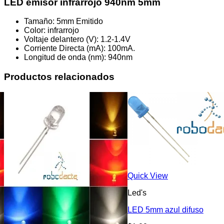
LED emisor infrarrojo 940nm 5mm
Tamaño: 5mm Emitido
Color: infrarrojo
Voltaje delantero (V): 1.2-1.4V
Corriente Directa (mA): 100mA.
Longitud de onda (nm): 940nm
Productos relacionados
Quick View
Led's
LED 5mm azul difuso