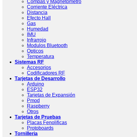
Compas y Magnetometro
Corriente Eléctrica
Distancia
Efecto Hall
Gas
Humedad
IMU
Infrarrojo
Modulos Bluetooth
Opticos
Temperatura
Sistemas RF
Accesorios
Codificadores RF
Tarjetas de Desarrollo
Arduino
ESP32
Tarjetas de Expansión
Pmod
Raspberry
Otros
Tarjetas de Pruebas
Placas Fenolificas
Protoboards
Tornilleria