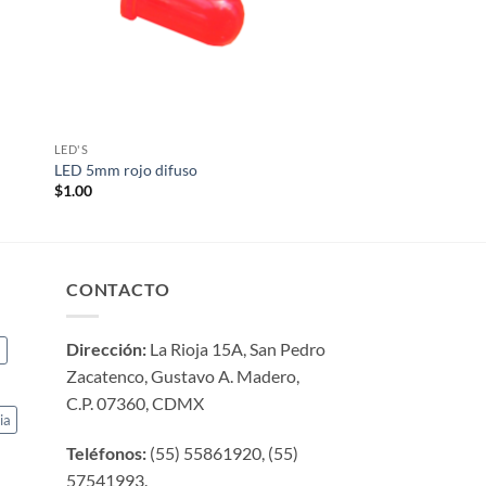
LED'S
LED 5mm rojo difuso
$
1.00
CONTACTO
Dirección:
La Rioja 15A, San Pedro
a
Zacatenco, Gustavo A. Madero,
C.P. 07360, CDMX
ia
Teléfonos:
(55) 55861920, (55)
57541993.