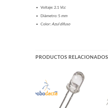
Voltaje: 2.1
Vcc
Diámetro: 5
mm
Color:
Azul difuso
PRODUCTOS RELACIONADO
TADO