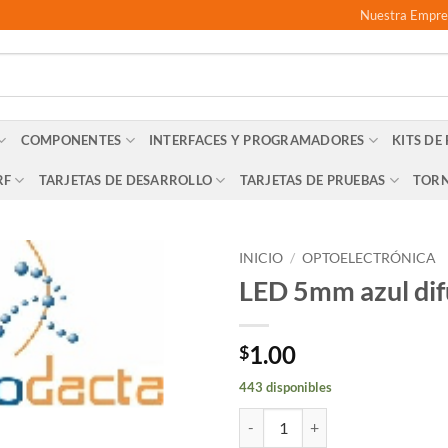
Nuestra Empre
COMPONENTES
INTERFACES Y PROGRAMADORES
KITS DE
RF
TARJETAS DE DESARROLLO
TARJETAS DE PRUEBAS
TORN
INICIO
/
OPTOELECTRÓNICA
LED 5mm azul dif
1.00
$
443 disponibles
LED 5mm azul difuso cantidad