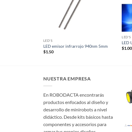
LED'S
LED'S
e 5mm verde
LED U
LED emisor infrarrojo 940nm 5mm
$
1.0
$
1.50
NUESTRA EMPRESA
En ROBODACTA encontrarás
productos enfocados al diseño y
desarrollo de minirobots a nivel
didáctico. Desde kits básicos hasta
componentes y accesorios para
armar tus propios diseños.