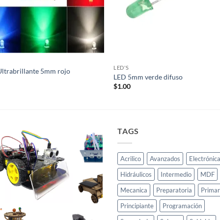
LED'S
ltrabrillante 5mm rojo
LED 5mm verde difuso
0
$
1.00
TAGS
Acrilico
Avanzados
Electrónic
Hidráulicos
Intermedio
MDF
Mecanica
Preparatoria
Primar
Principiante
Programación