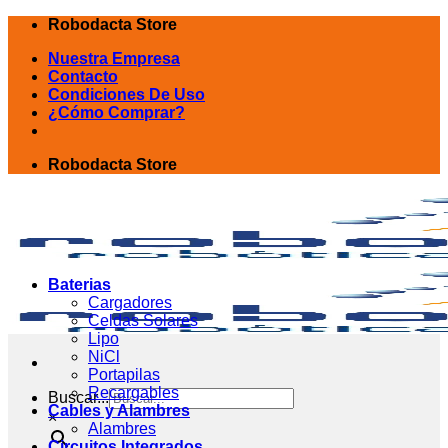
Skip
Robodacta Store
to
Nuestra Empresa
content
Contacto
Condiciones De Uso
¿Cómo Comprar?
Robodacta Store
Baterias
Cargadores
Celdas Solares
Lipo
NiCl
Portapilas
Recargables
Buscar...
Cables y Alambres
×
Alambres
Circuitos Integrados