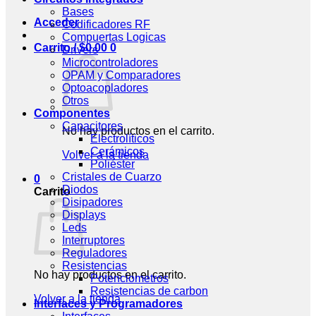
Bases
Acceder
Codificadores RF
Compuertas Logicas
Carrito /
$
0.00
0
Drivers
Microcontroladores
OPAM y Comparadores
Optoacopladores
Otros
Componentes
Capacitores
No hay productos en el carrito.
Electrolíticos
Cerámicos
Volver a la tienda
Poliéster
Cristales de Cuarzo
0
Diodos
Carrito
Disipadores
Displays
Leds
Interruptores
Reguladores
Resistencias
No hay productos en el carrito.
Potenciometros
Resistencias de carbon
Volver a la tienda
Interfaces y Programadores