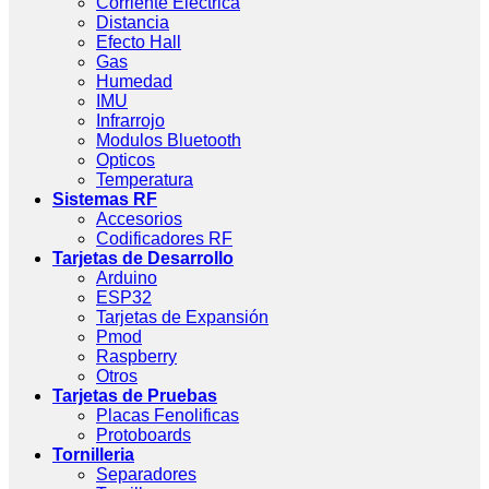
Corriente Eléctrica
Distancia
Efecto Hall
Gas
Humedad
IMU
Infrarrojo
Modulos Bluetooth
Opticos
Temperatura
Sistemas RF
Accesorios
Codificadores RF
Tarjetas de Desarrollo
Arduino
ESP32
Tarjetas de Expansión
Pmod
Raspberry
Otros
Tarjetas de Pruebas
Placas Fenolificas
Protoboards
Tornilleria
Separadores