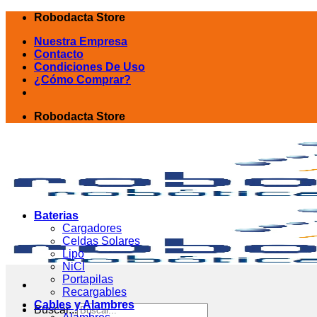
Skip
Robodacta Store
to
Nuestra Empresa
content
Contacto
Condiciones De Uso
¿Cómo Comprar?
Robodacta Store
Baterias
Cargadores
Celdas Solares
Lipo
NiCl
Portapilas
Recargables
Cables y Alambres
Buscar...