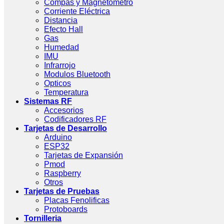
Compas y Magnetometro
Corriente Eléctrica
Distancia
Efecto Hall
Gas
Humedad
IMU
Infrarrojo
Modulos Bluetooth
Opticos
Temperatura
Sistemas RF
Accesorios
Codificadores RF
Tarjetas de Desarrollo
Arduino
ESP32
Tarjetas de Expansión
Pmod
Raspberry
Otros
Tarjetas de Pruebas
Placas Fenolificas
Protoboards
Tornilleria