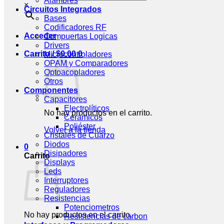
Alambres
×
Circuitos Integrados
Bases
Codificadores RF
Acceder
Compuertas Logicas
Drivers
Carrito /
$
0.00
0
Microcontroladores
OPAM y Comparadores
Optoacopladores
Otros
Componentes
Capacitores
Electrolíticos
No hay productos en el carrito.
Cerámicos
Poliéster
Volver a la tienda
Cristales de Cuarzo
Diodos
0
Disipadores
Carrito
Displays
Leds
Interruptores
Reguladores
Resistencias
Potenciometros
No hay productos en el carrito.
Resistencias de carbon