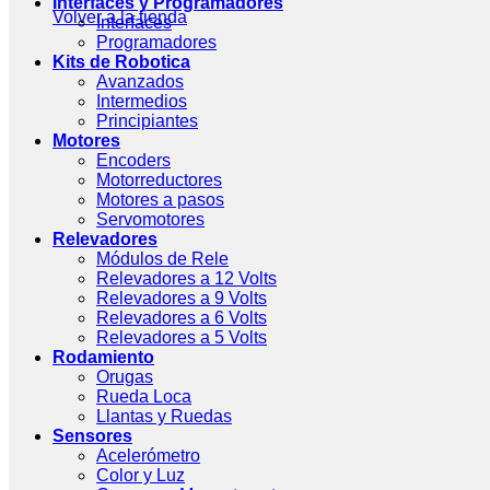
Interfaces y Programadores
Volver a la tienda
Interfaces
Programadores
Kits de Robotica
Avanzados
Intermedios
Principiantes
Motores
Encoders
Motorreductores
Motores a pasos
Servomotores
Relevadores
Módulos de Rele
Relevadores a 12 Volts
Relevadores a 9 Volts
Relevadores a 6 Volts
Relevadores a 5 Volts
Rodamiento
Orugas
Rueda Loca
Llantas y Ruedas
Sensores
Acelerómetro
Color y Luz