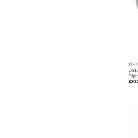
TEMP
DS18
Digit
$
30.