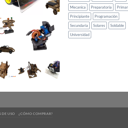
Mecanica
Preparatoria
Primar
Principiante
Programación
Secundaria
Solares
Soldable
Universidad
 DE USO
¿CÓMO COMPRAR?