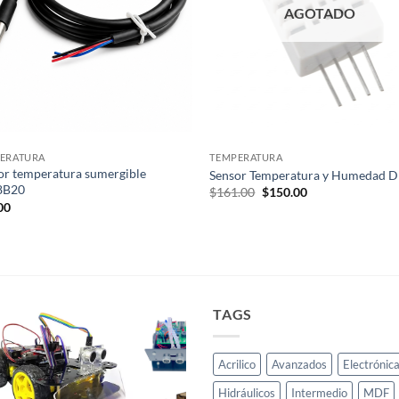
AGOTADO
ERATURA
TEMPERATURA
or temperatura sumergible
Sensor Temperatura y Humedad 
8B20
Original
Current
$
161.00
$
150.00
price
price
00
was:
is:
$161.00.
$150.00.
TAGS
Acrilico
Avanzados
Electrónic
Hidráulicos
Intermedio
MDF