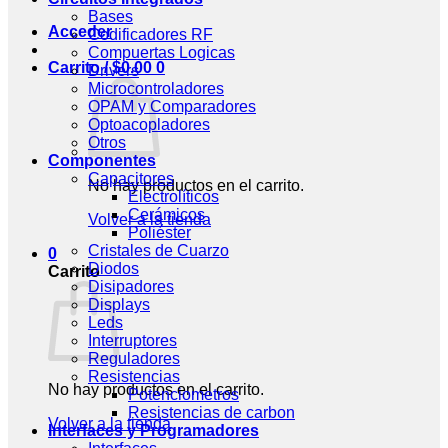
Bases
Acceder
Codificadores RF
Compuertas Logicas
Carrito /
$
0.00
0
Drivers
Microcontroladores
OPAM y Comparadores
Optoacopladores
Otros
Componentes
Capacitores
No hay productos en el carrito.
Electrolíticos
Cerámicos
Volver a la tienda
Poliéster
Cristales de Cuarzo
0
Diodos
Carrito
Disipadores
Displays
Leds
Interruptores
Reguladores
Resistencias
No hay productos en el carrito.
Potenciometros
Resistencias de carbon
Volver a la tienda
Interfaces y Programadores