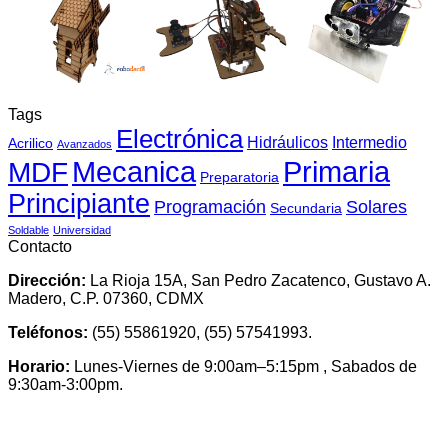
Tags
Electrónica
Hidráulicos
Intermedio
Acrilico
Avanzados
Mecanica
MDF
Primaria
Preparatoria
Principiante
Programación
Solares
Secundaria
Soldable
Universidad
Contacto
Dirección:
La Rioja 15A, San Pedro Zacatenco, Gustavo A.
Madero, C.P. 07360, CDMX
Teléfonos:
(55) 55861920, (55) 57541993.
Horario:
Lunes-Viernes de 9:00am–5:15pm , Sabados de
9:30am-3:00pm.
V