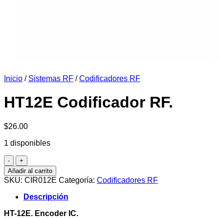
Inicio
/
Sistemas RF
/
Codificadores RF
HT12E Codificador RF.
$
26.00
1 disponibles
HT12E
Codificador
Añadir al carrito
RF.
SKU:
CIR012E
Categoría:
Codificadores RF
cantidad
Descripción
HT-12E. Encoder IC.