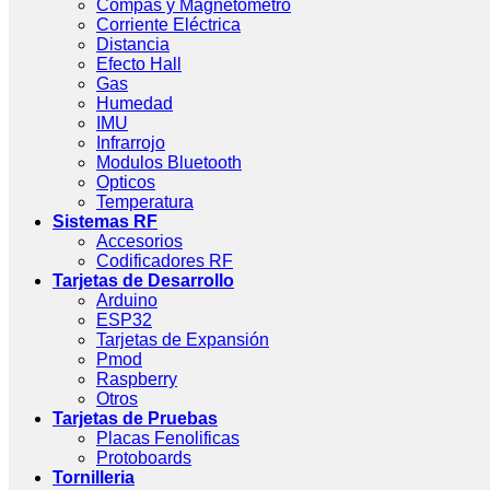
Compas y Magnetometro
Corriente Eléctrica
Distancia
Efecto Hall
Gas
Humedad
IMU
Infrarrojo
Modulos Bluetooth
Opticos
Temperatura
Sistemas RF
Accesorios
Codificadores RF
Tarjetas de Desarrollo
Arduino
ESP32
Tarjetas de Expansión
Pmod
Raspberry
Otros
Tarjetas de Pruebas
Placas Fenolificas
Protoboards
Tornilleria