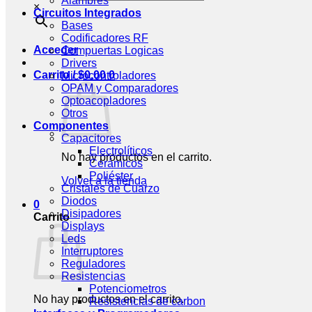
Alambres
×
Circuitos Integrados
Bases
Codificadores RF
Acceder
Compuertas Logicas
Drivers
Carrito /
$
0.00
0
Microcontroladores
OPAM y Comparadores
Optoacopladores
Otros
Componentes
Capacitores
Electrolíticos
No hay productos en el carrito.
Cerámicos
Poliéster
Volver a la tienda
Cristales de Cuarzo
Diodos
0
Disipadores
Carrito
Displays
Leds
Interruptores
Reguladores
Resistencias
Potenciometros
No hay productos en el carrito.
Resistencias de carbon