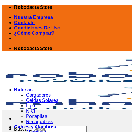
Skip
Robodacta Store
to
Nuestra Empresa
content
Contacto
Condiciones De Uso
¿Cómo Comprar?
Robodacta Store
Baterias
Cargadores
Celdas Solares
Lipo
NiCl
Portapilas
Recargables
Cables y Alambres
Buscar...