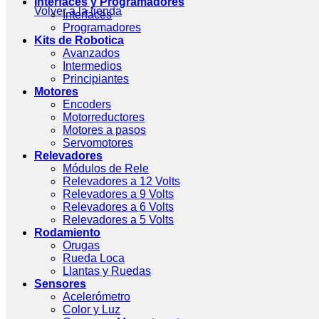
Interfaces y Programadores
Volver a la tienda
Interfaces
Programadores
Kits de Robotica
Avanzados
Intermedios
Principiantes
Motores
Encoders
Motorreductores
Motores a pasos
Servomotores
Relevadores
Módulos de Rele
Relevadores a 12 Volts
Relevadores a 9 Volts
Relevadores a 6 Volts
Relevadores a 5 Volts
Rodamiento
Orugas
Rueda Loca
Llantas y Ruedas
Sensores
Acelerómetro
Color y Luz