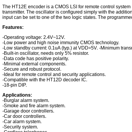
The HT12E encoder is a CMOS LSI for remote control system appl
transmitter. The oscillator is configured simply with the additi
input can be set to one of the two logic states. The programme
Features:
-Operating voltage: 2.4V~12V.
-Low power and high noise immunity CMOS technology.
-Low standby current: 0.1uA (typ.) at VDD=5V.
-Minimum trans
-Built-in oscillator, needs only 5% resistor.
-Data code has positive polarity.
-Minimal external components.
-Secure and robust protocol.
-Ideal for remote control and security applications.
-Compatible with the HT12D decoder IC.
-18-pin DIP.
Applications:
-Burglar alarm system.
-Smoke and fire alarm system.
-Garage door controllers.
-Car door controllers.
-Car alarm system.
-Security system.