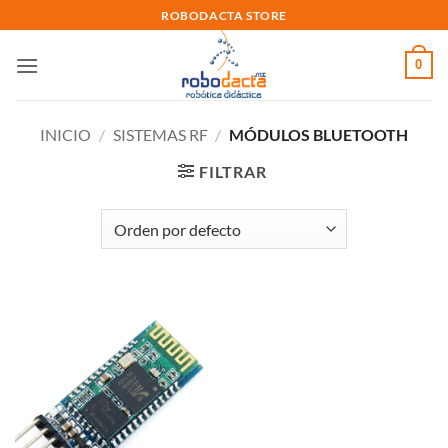
Skip
ROBODACTA STORE
to
content
0
INICIO
/
SISTEMAS RF
/
MÓDULOS BLUETOOTH
FILTRAR