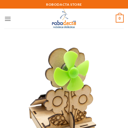
Skip
ROBODACTA STORE
to
content
0