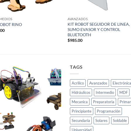
RMEDIOS
AVANZADOS
KIT ROBOT SEGUIDOR DE LINEA,
ROBOT RINO
SUMO EVASOR Y CONTROL
.00
BLUETOOTH
$
985.00
TAGS
Acrilico
Avanzados
Electrónic
Hidráulicos
Intermedio
MDF
Mecanica
Preparatoria
Primar
Principiante
Programación
Secundaria
Solares
Soldable
Universidad