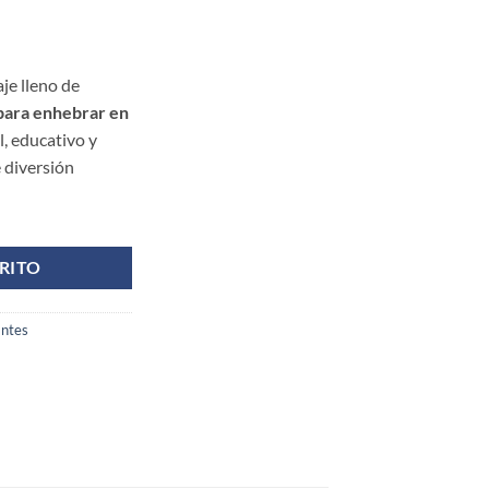
je lleno de
 para enhebrar en
l, educativo y
e diversión
 cantidad
RITO
antes