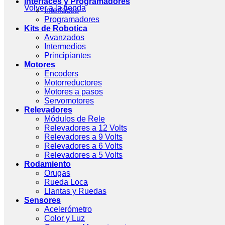
Interfaces y Programadores
Volver a la tienda
Interfaces
Programadores
Kits de Robotica
Avanzados
Intermedios
Principiantes
Motores
Encoders
Motorreductores
Motores a pasos
Servomotores
Relevadores
Módulos de Rele
Relevadores a 12 Volts
Relevadores a 9 Volts
Relevadores a 6 Volts
Relevadores a 5 Volts
Rodamiento
Orugas
Rueda Loca
Llantas y Ruedas
Sensores
Acelerómetro
Color y Luz