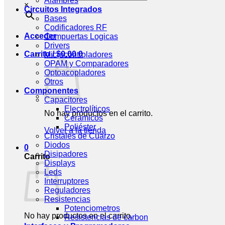
Alambres
×
Circuitos Integrados
Bases
Codificadores RF
Acceder
Compuertas Logicas
Drivers
Carrito /
$
0.00
0
Microcontroladores
OPAM y Comparadores
Optoacopladores
Otros
Componentes
Capacitores
Electrolíticos
No hay productos en el carrito.
Cerámicos
Poliéster
Volver a la tienda
Cristales de Cuarzo
Diodos
0
Disipadores
Carrito
Displays
Leds
Interruptores
Reguladores
Resistencias
Potenciometros
No hay productos en el carrito.
Resistencias de carbon