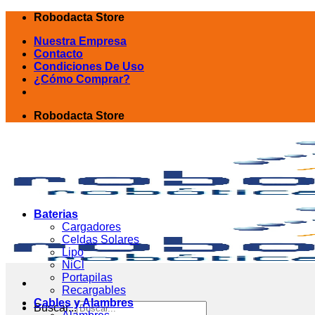
Skip
Robodacta Store
to
Nuestra Empresa
content
Contacto
Condiciones De Uso
¿Cómo Comprar?
Robodacta Store
Baterias
Cargadores
Celdas Solares
Lipo
NiCl
Portapilas
Recargables
Cables y Alambres
Buscar...