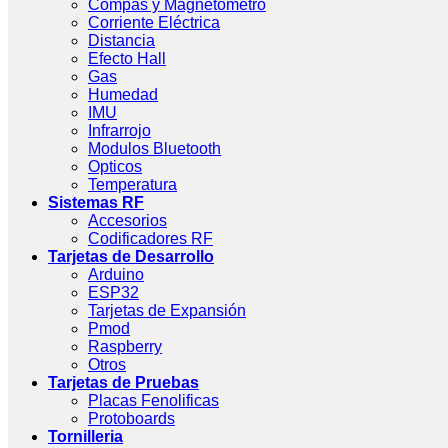
Compas y Magnetometro
Corriente Eléctrica
Distancia
Efecto Hall
Gas
Humedad
IMU
Infrarrojo
Modulos Bluetooth
Opticos
Temperatura
Sistemas RF
Accesorios
Codificadores RF
Tarjetas de Desarrollo
Arduino
ESP32
Tarjetas de Expansión
Pmod
Raspberry
Otros
Tarjetas de Pruebas
Placas Fenolificas
Protoboards
Tornilleria