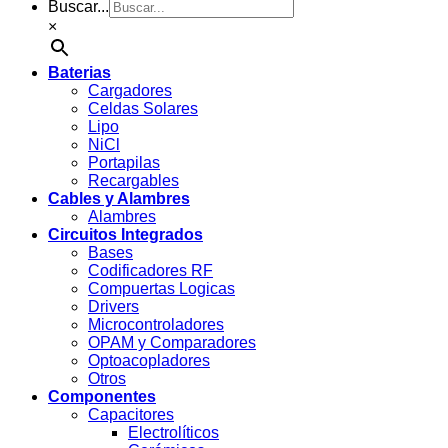
Buscar...
×
Baterias
Cargadores
Celdas Solares
Lipo
NiCl
Portapilas
Recargables
Cables y Alambres
Alambres
Circuitos Integrados
Bases
Codificadores RF
Compuertas Logicas
Drivers
Microcontroladores
OPAM y Comparadores
Optoacopladores
Otros
Componentes
Capacitores
Electrolíticos