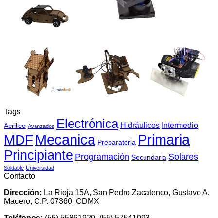
Tags
Electrónica
Hidráulicos
Intermedio
Acrilico
Avanzados
Mecanica
MDF
Primaria
Preparatoria
Principiante
Programación
Solares
Secundaria
Soldable
Universidad
Contacto
Dirección:
La Rioja 15A, San Pedro Zacatenco, Gustavo A.
Madero, C.P. 07360, CDMX
Teléfonos:
(55) 55861920, (55) 57541993.