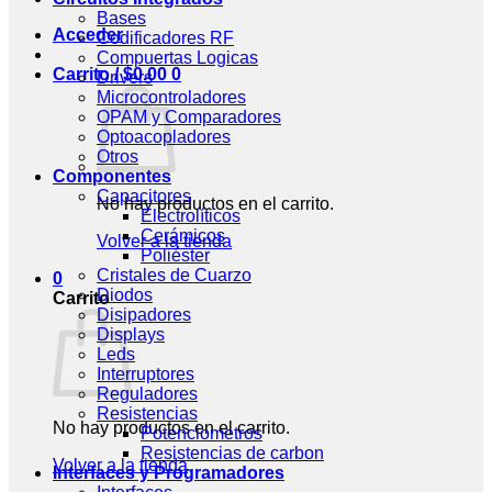
Bases
Acceder
Codificadores RF
Compuertas Logicas
Carrito /
$
0.00
0
Drivers
Microcontroladores
OPAM y Comparadores
Optoacopladores
Otros
Componentes
Capacitores
No hay productos en el carrito.
Electrolíticos
Cerámicos
Volver a la tienda
Poliéster
Cristales de Cuarzo
0
Diodos
Carrito
Disipadores
Displays
Leds
Interruptores
Reguladores
Resistencias
No hay productos en el carrito.
Potenciometros
Resistencias de carbon
Volver a la tienda
Interfaces y Programadores