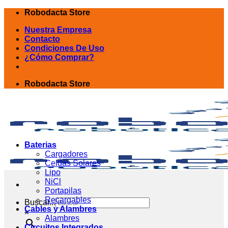
Skip
Robodacta Store
to
Nuestra Empresa
content
Contacto
Condiciones De Uso
¿Cómo Comprar?
Robodacta Store
Baterias
Cargadores
Celdas Solares
Lipo
NiCl
Portapilas
Recargables
Buscar...
Cables y Alambres
×
Alambres
Circuitos Integrados