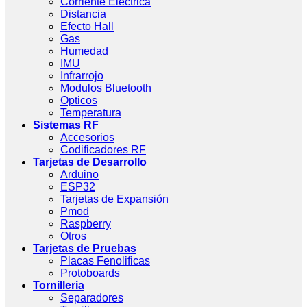
Corriente Eléctrica
Distancia
Efecto Hall
Gas
Humedad
IMU
Infrarrojo
Modulos Bluetooth
Opticos
Temperatura
Sistemas RF
Accesorios
Codificadores RF
Tarjetas de Desarrollo
Arduino
ESP32
Tarjetas de Expansión
Pmod
Raspberry
Otros
Tarjetas de Pruebas
Placas Fenolificas
Protoboards
Tornilleria
Separadores