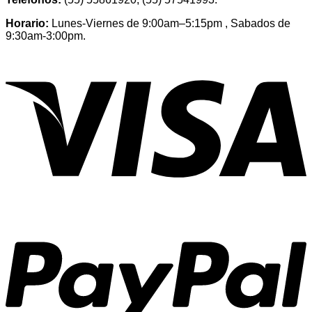
Horario:
Lunes-Viernes de 9:00am–5:15pm , Sabados de
9:30am-3:00pm.
V
P