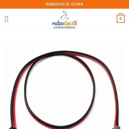
Skip
ROBODACTA STORE
to
content
0