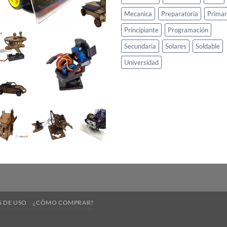
Mecanica
Preparatoria
Primar
Principiante
Programación
Secundaria
Solares
Soldable
Universidad
 DE USO
¿CÓMO COMPRAR?