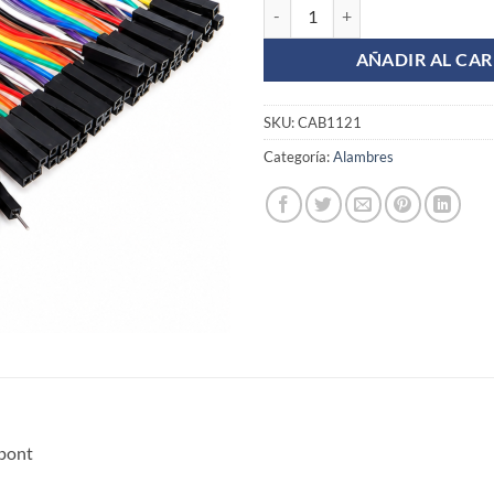
40 cables puente 20cm Macho-He
AÑADIR AL CAR
SKU:
CAB1121
Categoría:
Alambres
pont