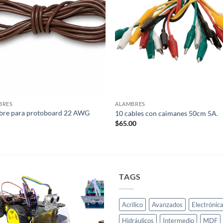
BRES
ALAMBRES
bre para protoboard 22 AWG
10 cables con caimanes 50cm 5A.
$
65.00
0
TAGS
Acrilico
Avanzados
Electrónic
Hidráulicos
Intermedio
MDF