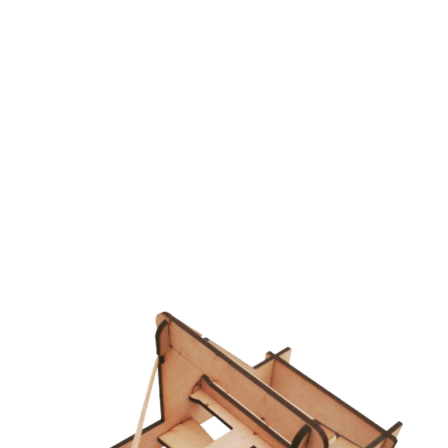
y la tensión aplicada, factores que influyen
directamente en la distancia y la precisión del
proyectil. Estos conceptos son fundamentales en el
estudio de la física y la ingeniería, haciendo de las
catapultas una herramienta ideal para el aprendizaje
práctico.