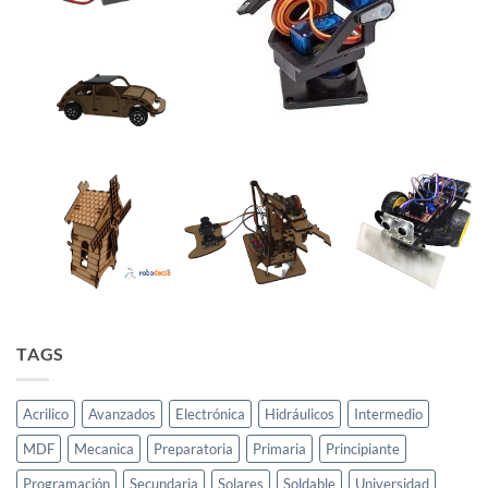
TAGS
Acrilico
Avanzados
Electrónica
Hidráulicos
Intermedio
MDF
Mecanica
Preparatoria
Primaria
Principiante
Programación
Secundaria
Solares
Soldable
Universidad