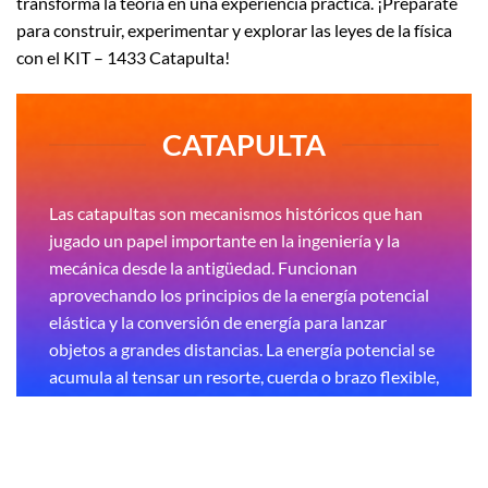
transforma la teoría en una experiencia práctica. ¡Prepárate
para construir, experimentar y explorar las leyes de la física
con el KIT – 1433 Catapulta!
CATAPULTA
Las catapultas son mecanismos históricos que han
jugado un papel importante en la ingeniería y la
mecánica desde la antigüedad. Funcionan
aprovechando los principios de la energía potencial
elástica y la conversión de energía para lanzar
objetos a grandes distancias. La energía potencial se
acumula al tensar un resorte, cuerda o brazo flexible,
y esta energía se transforma en energía cinética
cuando el mecanismo es liberado, propulsando el
proyectil.
Un componente esencial en el diseño de una