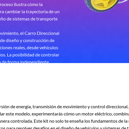
roceso ilustra cómo la
ra cambiar la trayectoria de un
seño de sistemas de transporte
imiento, el Carro Direccional
s de diseño y construcción de
iones reales, desde vehículos
s. La posibilidad de controlar
ro de forma independiente
mecánicos y eléctricos
cíficas.
rsión de energía, transmisión de movimiento y control direccional
lar este modelo, experimentarás cómo un motor eléctrico, combina
nera controlada. Este kit no solo te enseña los fundamentos de la 
s para resolver desafíos en el diseño de vehículos y sistemas de 