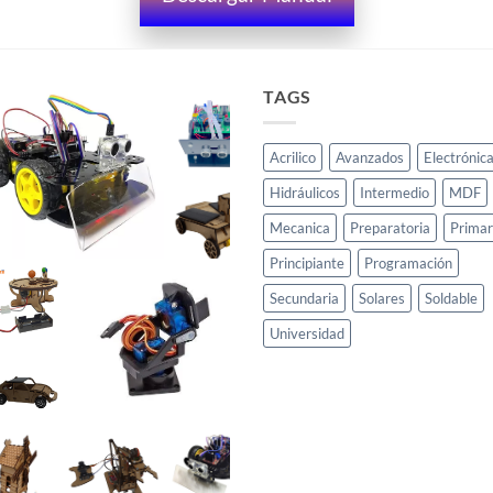
TAGS
Acrilico
Avanzados
Electrónic
Hidráulicos
Intermedio
MDF
Mecanica
Preparatoria
Primar
Principiante
Programación
Secundaria
Solares
Soldable
Universidad