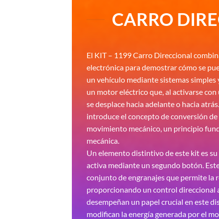
CARRO DIR
El KIT – 1199 Carro Direccional combin
electrónica para demostrar cómo se pu
un vehículo mediante sistemas simples y
un motor eléctrico que, al activarse con
se desplace hacia adelante o hacia atrás.
introduce el concepto de conversión de 
movimiento mecánico, un principio fun
mecánica.
Un elemento distintivo de este kit es su
activa mediante un segundo botón. Est
conjunto de engranajes que permite la r
proporcionando un control direccional a
desempeñan un papel crucial en este dis
modifican la energía generada por el mot