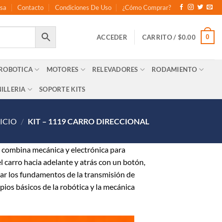
sa
Contacto
Condiciones De Uso
¿Cómo Comprar?
0
ACCEDER
CARRITO /
$
0.00
 ROBOTICA
MOTORES
RELEVADORES
RODAMIENTO
ILLERIA
SOPORTE KITS
NICIO
/
KIT – 1119 CARRO DIRECCIONAL
combina mecánica y electrónica para
l carro hacia adelante y atrás con un botón,
ñar los fundamentos de la transmisión de
ipios básicos de la robótica y la mecánica