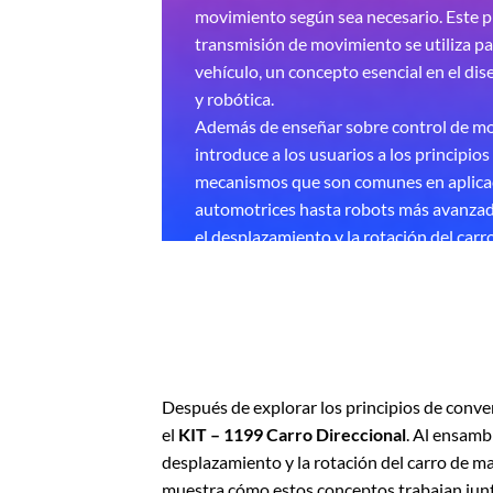
movimiento según sea necesario. Este p
transmisión de movimiento se utiliza pa
vehículo, un concepto esencial en el di
y robótica.
Además de enseñar sobre control de mov
introduce a los usuarios a los principio
mecanismos que son comunes en aplicac
automotrices hasta robots más avanzado
el desplazamiento y la rotación del car
permite comprender cómo los sistemas 
trabajan juntos para cumplir tareas espe
Después de explorar los principios de conve
el
KIT – 1199 Carro Direccional
. Al ensamb
desplazamiento y la rotación del carro de ma
muestra cómo estos conceptos trabajan junto