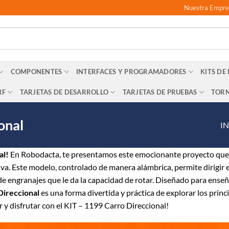
Nuestra Empre
COMPONENTES
INTERFACES Y PROGRAMADORES
KITS DE
RF
TARJETAS DE DESARROLLO
TARJETAS DE PRUEBAS
TORN
onal
I
al!
En Robodacta, te presentamos este emocionante proyecto que 
iva. Este modelo, controlado de manera alámbrica, permite dirigir e
e engranajes que le da la capacidad de rotar. Diseñado para ense
Direccional
es una forma divertida y práctica de explorar los princ
r y disfrutar con el KIT – 1199 Carro Direccional!