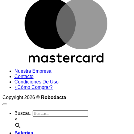
M
Nuestra Empresa
Contacto
Condiciones De Uso
¿Cómo Comprar?
Copyright 2026 ©
Robodacta
Buscar...
×
Baterias