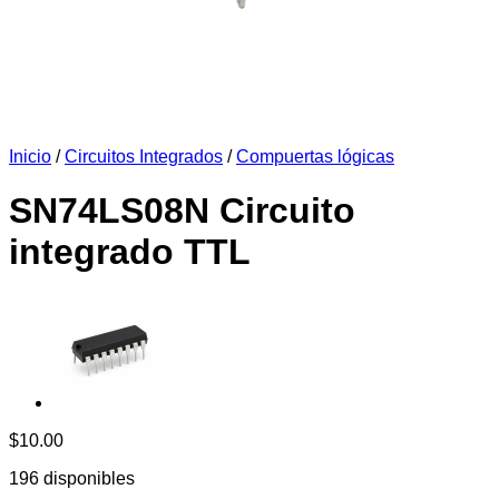
Inicio
/
Circuitos Integrados
/
Compuertas lógicas
SN74LS08N Circuito
integrado TTL
$
10.00
196 disponibles