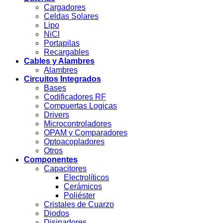
Cargadores
Celdas Solares
Lipo
NiCl
Portapilas
Recargables
Cables y Alambres
Alambres
Circuitos Integrados
Bases
Codificadores RF
Compuertas Logicas
Drivers
Microcontroladores
OPAM y Comparadores
Optoacopladores
Otros
Componentes
Capacitores
Electrolíticos
Cerámicos
Poliéster
Cristales de Cuarzo
Diodos
Disipadores