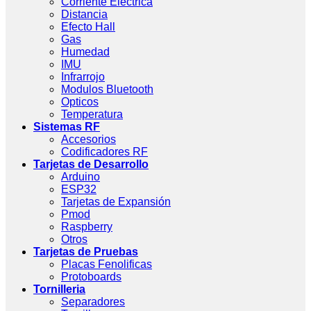
Corriente Eléctrica
Distancia
Efecto Hall
Gas
Humedad
IMU
Infrarrojo
Modulos Bluetooth
Opticos
Temperatura
Sistemas RF
Accesorios
Codificadores RF
Tarjetas de Desarrollo
Arduino
ESP32
Tarjetas de Expansión
Pmod
Raspberry
Otros
Tarjetas de Pruebas
Placas Fenolificas
Protoboards
Tornilleria
Separadores