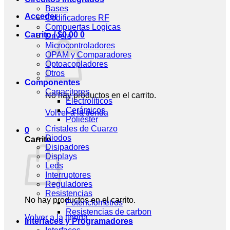
Bases
Acceder
Codificadores RF
Compuertas Logicas
Carrito /
$
0.00
0
Drivers
Microcontroladores
OPAM y Comparadores
Optoacopladores
Otros
Componentes
Capacitores
No hay productos en el carrito.
Electrolíticos
Cerámicos
Volver a la tienda
Poliéster
Cristales de Cuarzo
0
Diodos
Carrito
Disipadores
Displays
Leds
Interruptores
Reguladores
Resistencias
No hay productos en el carrito.
Potenciometros
Resistencias de carbon
Volver a la tienda
Interfaces y Programadores