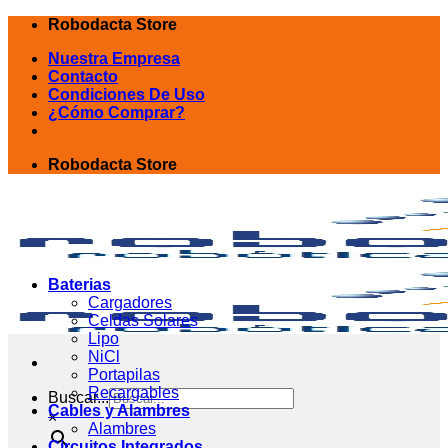
Skip
Robodacta Store
to
Nuestra Empresa
content
Contacto
Condiciones De Uso
¿Cómo Comprar?
Robodacta Store
Baterias
Cargadores
Celdas Solares
Lipo
NiCl
Portapilas
Recargables
Buscar...
Cables y Alambres
×
Alambres
Circuitos Integrados