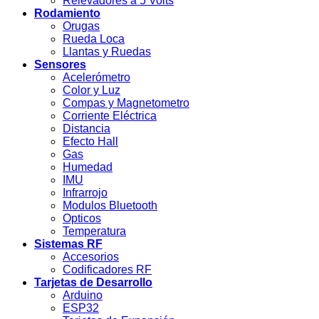
Relevadores a 5 Volts
Rodamiento
Orugas
Rueda Loca
Llantas y Ruedas
Sensores
Acelerómetro
Color y Luz
Compas y Magnetometro
Corriente Eléctrica
Distancia
Efecto Hall
Gas
Humedad
IMU
Infrarrojo
Modulos Bluetooth
Opticos
Temperatura
Sistemas RF
Accesorios
Codificadores RF
Tarjetas de Desarrollo
Arduino
ESP32