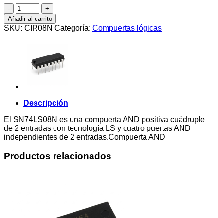
SN74LS08N
Circuito
Añadir al carrito
integrado
SKU:
CIR08N
Categoría:
Compuertas lógicas
TTL
cantidad
Descripción
El SN74LS08N es una compuerta AND positiva cuádruple
de 2 entradas con tecnología LS y cuatro puertas AND
independientes de 2 entradas.Compuerta AND
Productos relacionados