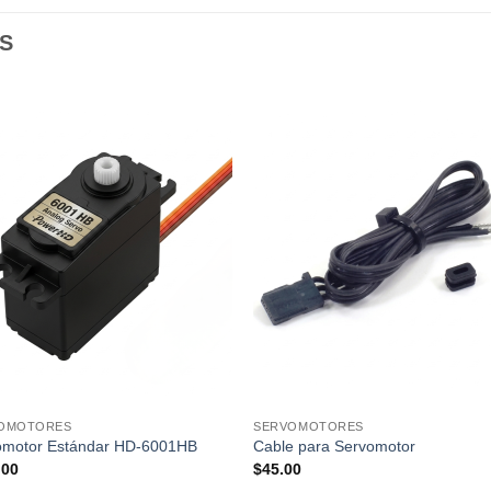
S
OMOTORES
SERVOMOTORES
omotor Estándar HD-6001HB
Cable para Servomotor
.00
$
45.00