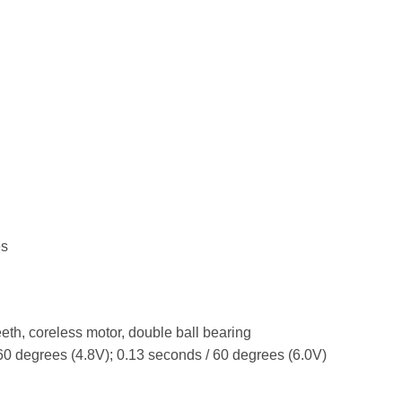
es
eth, coreless motor, double ball bearing
60 degrees (4.8V); 0.13 seconds / 60 degrees (6.0V)