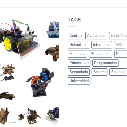
TAGS
Acrilico
Avanzados
Electróni
Hidráulicos
Intermedio
MDF
Mecanica
Preparatoria
Primar
Principiante
Programación
Secundaria
Solares
Soldable
Universidad