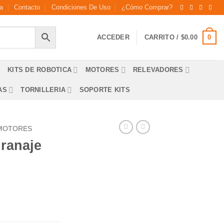
a
Contacto
Condiciones De Uso
¿Cómo Comprar?
0
ACCEDER
CARRITO /
$
0.00
KITS DE ROBOTICA
MOTORES
RELEVADORES
AS
TORNILLERIA
SOPORTE KITS
MOTORES
ranaje