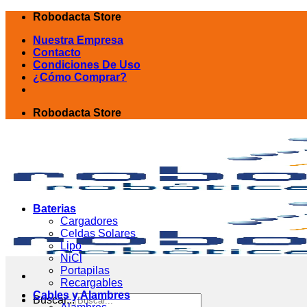
Skip
Robodacta Store
to
Nuestra Empresa
content
Contacto
Condiciones De Uso
¿Cómo Comprar?
Robodacta Store
Baterias
Cargadores
Celdas Solares
Lipo
NiCl
Portapilas
Recargables
Cables y Alambres
Buscar...