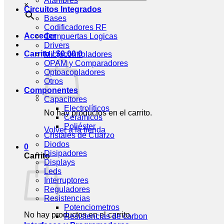
Alambres
×
Circuitos Integrados
Bases
Codificadores RF
Acceder
Compuertas Logicas
Drivers
Carrito /
$
0.00
0
Microcontroladores
OPAM y Comparadores
Optoacopladores
Otros
Componentes
Capacitores
Electrolíticos
No hay productos en el carrito.
Cerámicos
Poliéster
Volver a la tienda
Cristales de Cuarzo
Diodos
0
Disipadores
Carrito
Displays
Leds
Interruptores
Reguladores
Resistencias
Potenciometros
No hay productos en el carrito.
Resistencias de carbon