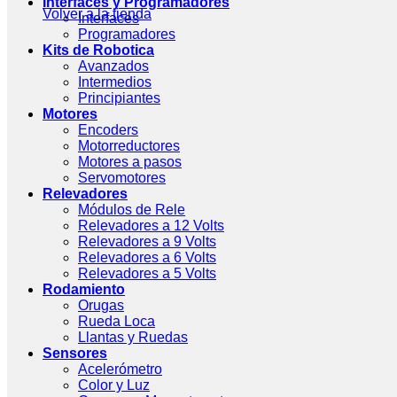
Interfaces y Programadores
Volver a la tienda
Interfaces
Programadores
Kits de Robotica
Avanzados
Intermedios
Principiantes
Motores
Encoders
Motorreductores
Motores a pasos
Servomotores
Relevadores
Módulos de Rele
Relevadores a 12 Volts
Relevadores a 9 Volts
Relevadores a 6 Volts
Relevadores a 5 Volts
Rodamiento
Orugas
Rueda Loca
Llantas y Ruedas
Sensores
Acelerómetro
Color y Luz