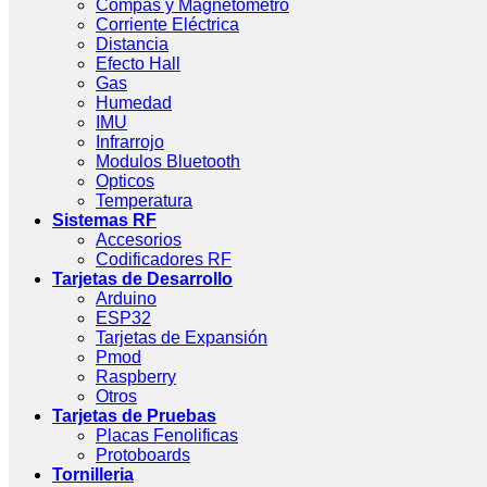
Compas y Magnetometro
Corriente Eléctrica
Distancia
Efecto Hall
Gas
Humedad
IMU
Infrarrojo
Modulos Bluetooth
Opticos
Temperatura
Sistemas RF
Accesorios
Codificadores RF
Tarjetas de Desarrollo
Arduino
ESP32
Tarjetas de Expansión
Pmod
Raspberry
Otros
Tarjetas de Pruebas
Placas Fenolificas
Protoboards
Tornilleria