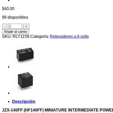
$
40.00
99 disponibles
Relevador
2P/2T
Añadir al carrito
6V/10A
SKU:
RLY1158
Categoría:
Relevadores a 6 volts
cantidad
Descripción
JZX-140FF (HF140FF) MINIATURE INTERMEDIATE POW