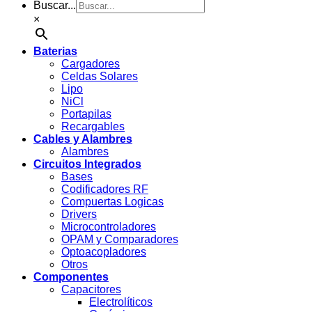
Buscar...
×
Baterias
Cargadores
Celdas Solares
Lipo
NiCl
Portapilas
Recargables
Cables y Alambres
Alambres
Circuitos Integrados
Bases
Codificadores RF
Compuertas Logicas
Drivers
Microcontroladores
OPAM y Comparadores
Optoacopladores
Otros
Componentes
Capacitores
Electrolíticos