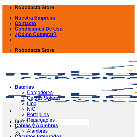
Skip
Robodacta Store
to
Nuestra Empresa
content
Contacto
Condiciones De Uso
¿Cómo Comprar?
Robodacta Store
Baterias
Cargadores
Celdas Solares
Lipo
NiCl
Portapilas
Recargables
Buscar...
Cables y Alambres
×
Alambres
Circuitos Integrados