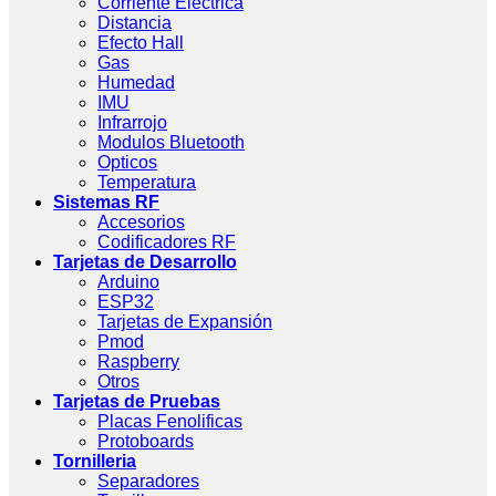
Corriente Eléctrica
Distancia
Efecto Hall
Gas
Humedad
IMU
Infrarrojo
Modulos Bluetooth
Opticos
Temperatura
Sistemas RF
Accesorios
Codificadores RF
Tarjetas de Desarrollo
Arduino
ESP32
Tarjetas de Expansión
Pmod
Raspberry
Otros
Tarjetas de Pruebas
Placas Fenolificas
Protoboards
Tornilleria
Separadores