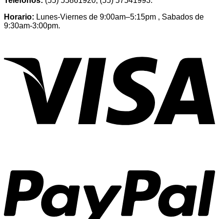
Teléfonos:
(55) 55861920, (55) 57541993.
Horario:
Lunes-Viernes de 9:00am–5:15pm , Sabados de
9:30am-3:00pm.
V
P