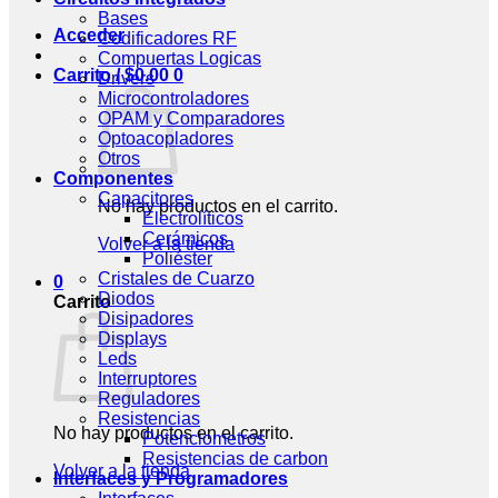
Bases
Acceder
Codificadores RF
Compuertas Logicas
Carrito /
$
0.00
0
Drivers
Microcontroladores
OPAM y Comparadores
Optoacopladores
Otros
Componentes
Capacitores
No hay productos en el carrito.
Electrolíticos
Cerámicos
Volver a la tienda
Poliéster
Cristales de Cuarzo
0
Diodos
Carrito
Disipadores
Displays
Leds
Interruptores
Reguladores
Resistencias
No hay productos en el carrito.
Potenciometros
Resistencias de carbon
Volver a la tienda
Interfaces y Programadores