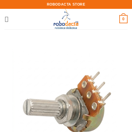
Skip
ROBODACTA STORE
to
content
0