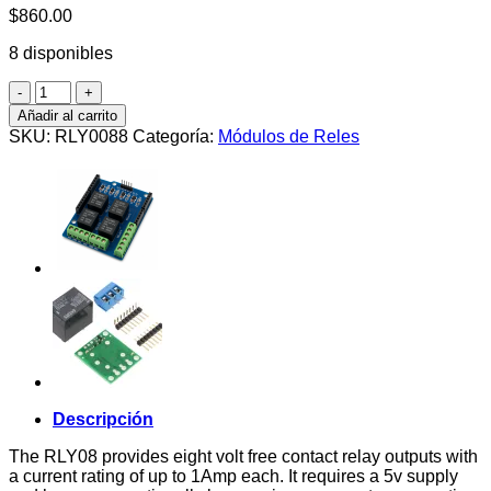
$
860.00
8 disponibles
Modulo
8
Añadir al carrito
reles
SKU:
RLY0088
Categoría:
Módulos de Reles
1A
serial/I2C
cantidad
Descripción
The
RLY08
provides eight volt free contact relay outputs with
a current rating of up to 1Amp each. It requires a 5v supply