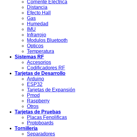
Corriente Eléctrica
Distancia
Efecto Hall
Gas
Humedad
IMU
Infrarrojo
Modulos Bluetooth
Opticos
Temperatura
Sistemas RF
Accesorios
Codificadores RF
Tarjetas de Desarrollo
Arduino
ESP32
Tarjetas de Expansión
Pmod
Raspberry
Otros
Tarjetas de Pruebas
Placas Fenolificas
Protoboards
Tornilleria
Separadores