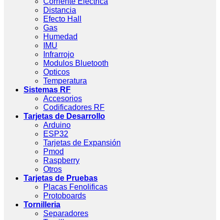
Corriente Eléctrica
Distancia
Efecto Hall
Gas
Humedad
IMU
Infrarrojo
Modulos Bluetooth
Opticos
Temperatura
Sistemas RF
Accesorios
Codificadores RF
Tarjetas de Desarrollo
Arduino
ESP32
Tarjetas de Expansión
Pmod
Raspberry
Otros
Tarjetas de Pruebas
Placas Fenolificas
Protoboards
Tornilleria
Separadores