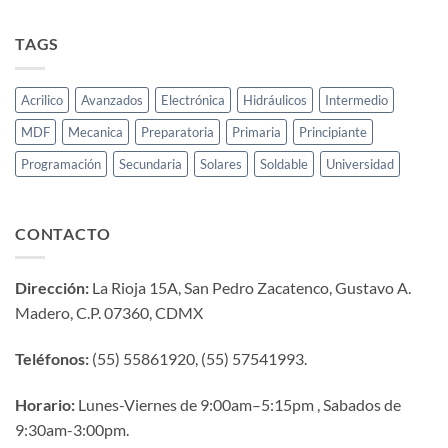
TAGS
Acrilico
Avanzados
Electrónica
Hidráulicos
Intermedio
MDF
Mecanica
Preparatoria
Primaria
Principiante
Programación
Secundaria
Solares
Soldable
Universidad
CONTACTO
Dirección:
La Rioja 15A, San Pedro Zacatenco, Gustavo A.
Madero, C.P. 07360, CDMX
Teléfonos:
(55) 55861920, (55) 57541993.
Horario:
Lunes-Viernes de 9:00am–5:15pm , Sabados de
9:30am-3:00pm.