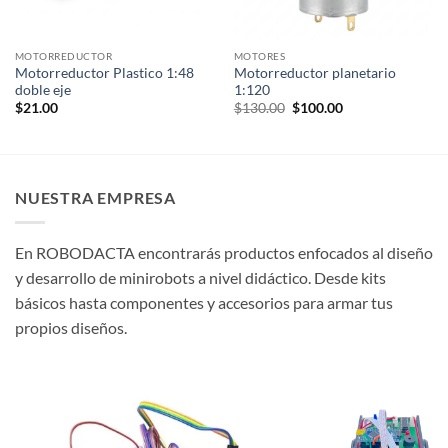
MOTORREDUCTOR
MOTORES
Motorreductor Plastico 1:48
Motorreductor planetario
doble eje
1:120
Original
Current
$
21.00
$
130.00
$
100.00
price
price
was:
is:
$130.00.
$100.00.
NUESTRA EMPRESA
En ROBODACTA encontrarás productos enfocados al diseño
y desarrollo de minirobots a nivel didáctico. Desde kits
básicos hasta componentes y accesorios para armar tus
propios diseños.