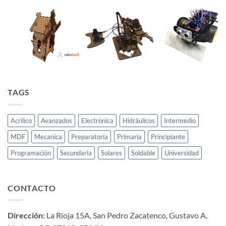
TAGS
Acrilico
Avanzados
Electrónica
Hidráulicos
Intermedio
MDF
Mecanica
Preparatoria
Primaria
Principiante
Programación
Secundaria
Solares
Soldable
Universidad
CONTACTO
Dirección:
La Rioja 15A, San Pedro Zacatenco, Gustavo A.