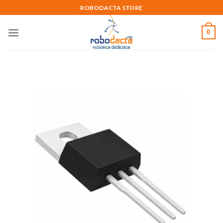
Skip
ROBODACTA STORE
to
content
0