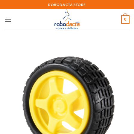
Skip
ROBODACTA STORE
to
content
0