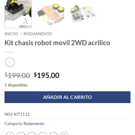
INICIO
/
RODAMIENTO
Kit chasis robot movil 2WD acrilico
Original
Current
199.00
195.00
$
$
price
price
1 disponibles
was:
is:
$199.00.
$195.00.
AÑADIR AL CARRITO
SKU:
KIT1112
Categoría:
Rodamiento