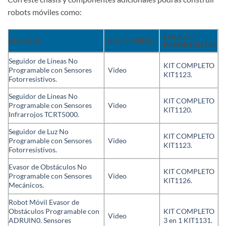
robots móviles como:
ENLACES
MANUAL
MULTIMEDIA
IMPORTANTES
Seguidor de Líneas No
KIT COMPLETO
Programable con Sensores
Video
KIT1123.
Fotorresistivos.
Seguidor de Líneas No
KIT COMPLETO
Programable con Sensores
Video
KIT1120.
Infrarrojos TCRT5000.
Seguidor de Luz No
KIT COMPLETO
Programable con Sensores
Video
KIT1123.
Fotorresistivos.
Evasor de Obstáculos No
KIT COMPLETO
Programable con Sensores
Video
KIT1126.
Mecánicos.
Robot Móvil Evasor de
Obstáculos Programable con
KIT COMPLETO
Video
ADRUlN0. Sensores
3 en 1 KIT1131.