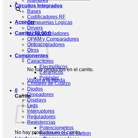
Alambres
×
Circuitos Integrados
Bases
Codificadores RF
Acceder
Compuertas Logicas
Drivers
Carrito /
$
0.00
0
Microcontroladores
OPAM y Comparadores
Optoacopladores
Otros
Componentes
Capacitores
Electrolíticos
No hay productos en el carrito.
Cerámicos
Poliéster
Volver a la tienda
Cristales de Cuarzo
Diodos
0
Disipadores
Carrito
Displays
Leds
Interruptores
Reguladores
Resistencias
Potenciometros
No hay productos en el carrito.
Resistencias de carbon