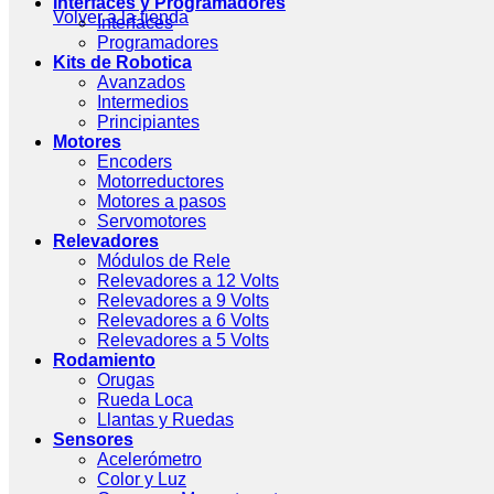
Interfaces y Programadores
Volver a la tienda
Interfaces
Programadores
Kits de Robotica
Avanzados
Intermedios
Principiantes
Motores
Encoders
Motorreductores
Motores a pasos
Servomotores
Relevadores
Módulos de Rele
Relevadores a 12 Volts
Relevadores a 9 Volts
Relevadores a 6 Volts
Relevadores a 5 Volts
Rodamiento
Orugas
Rueda Loca
Llantas y Ruedas
Sensores
Acelerómetro
Color y Luz