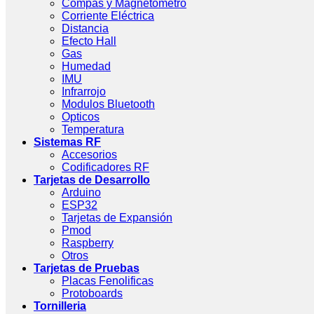
Compas y Magnetometro
Corriente Eléctrica
Distancia
Efecto Hall
Gas
Humedad
IMU
Infrarrojo
Modulos Bluetooth
Opticos
Temperatura
Sistemas RF
Accesorios
Codificadores RF
Tarjetas de Desarrollo
Arduino
ESP32
Tarjetas de Expansión
Pmod
Raspberry
Otros
Tarjetas de Pruebas
Placas Fenolificas
Protoboards
Tornilleria