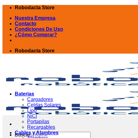
Skip
Robodacta Store
to
Nuestra Empresa
content
Contacto
Condiciones De Uso
¿Cómo Comprar?
Robodacta Store
Baterias
Cargadores
Celdas Solares
Lipo
NiCl
Portapilas
Recargables
Cables y Alambres
Buscar...