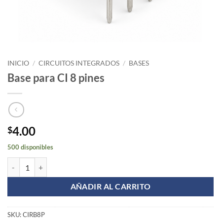
INICIO
/
CIRCUITOS INTEGRADOS
/
BASES
Base para CI 8 pines
4.00
$
500 disponibles
Base para CI 8 pines cantidad
AÑADIR AL CARRITO
SKU:
CIRB8P