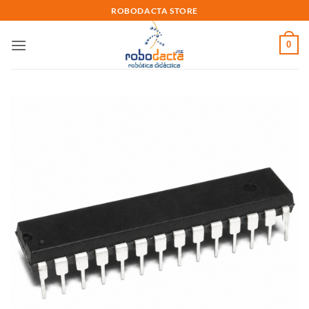
Skip
ROBODACTA STORE
to
content
0