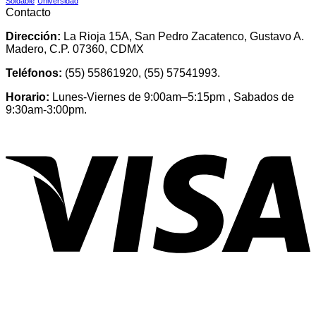
Soldable
Universidad
Contacto
Dirección:
La Rioja 15A, San Pedro Zacatenco, Gustavo A.
Madero, C.P. 07360, CDMX
Teléfonos:
(55) 55861920, (55) 57541993.
Horario:
Lunes-Viernes de 9:00am–5:15pm , Sabados de
9:30am-3:00pm.
V
P