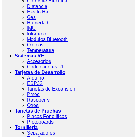
Corriente Eléctrica
Distancia
Efecto Hall
Gas
Humedad
IMU
Infrarrojo
Modulos Bluetooth
Opticos
Temperatura
Sistemas RF
Accesorios
Codificadores RF
Tarjetas de Desarrollo
Arduino
ESP32
Tarjetas de Expansión
Pmod
Raspberry
Otros
Tarjetas de Pruebas
Placas Fenolificas
Protoboards
Tornilleria
Separadores