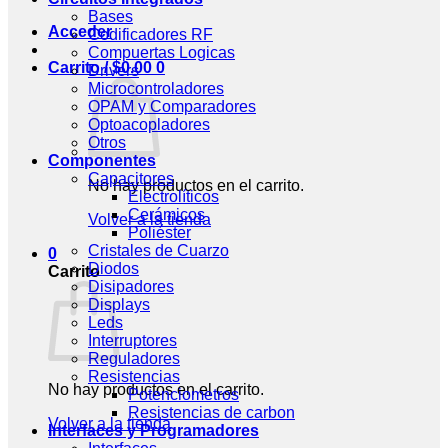
Bases
Acceder
Codificadores RF
Compuertas Logicas
Carrito /
$
0.00
0
Drivers
Microcontroladores
OPAM y Comparadores
Optoacopladores
Otros
Componentes
Capacitores
No hay productos en el carrito.
Electrolíticos
Cerámicos
Volver a la tienda
Poliéster
Cristales de Cuarzo
0
Diodos
Carrito
Disipadores
Displays
Leds
Interruptores
Reguladores
Resistencias
No hay productos en el carrito.
Potenciometros
Resistencias de carbon
Volver a la tienda
Interfaces y Programadores