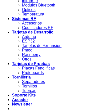
Infrarrojo
Modulos Bluetooth
Opticos
Temperatura
Sistemas RF
Accesorios
Codificadores RF
Tarjetas de Desarrollo
Arduino
ESP32
Tarjetas de Expansión
Pmod
Raspberry
Otros
Tarjetas de Pruebas
Placas Fenolificas
Protoboards
Tornilleria
Separadores
Tornillos
Tuercas
Soporte Kits
Acceder
Newsletter