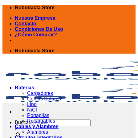
Skip
Robodacta Store
to
Nuestra Empresa
content
Contacto
Condiciones De Uso
¿Cómo Comprar?
Robodacta Store
Baterias
Cargadores
Celdas Solares
Lipo
NiCl
Portapilas
Recargables
Buscar...
Cables y Alambres
×
Alambres
Circuitos Integrados