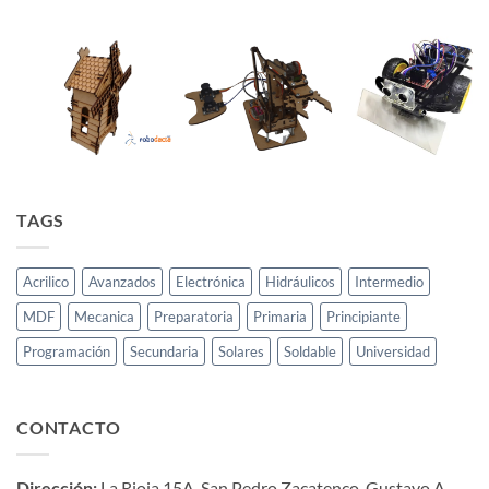
TAGS
Acrilico
Avanzados
Electrónica
Hidráulicos
Intermedio
MDF
Mecanica
Preparatoria
Primaria
Principiante
Programación
Secundaria
Solares
Soldable
Universidad
CONTACTO
Dirección:
La Rioja 15A, San Pedro Zacatenco, Gustavo A.