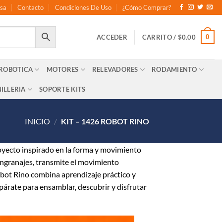
sa
Contacto
Condiciones De Uso
¿Cómo Comprar?
0
ACCEDER
CARRITO /
$
0.00
 ROBOTICA
MOTORES
RELEVADORES
RODAMIENTO
ILLERIA
SOPORTE KITS
INICIO
/
KIT – 1426 ROBOT RINO
yecto inspirado en la forma y movimiento
engranajes, transmite el movimiento
obot Rino combina aprendizaje práctico y
párate para ensamblar, descubrir y disfrutar