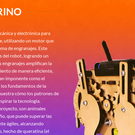
RINO
cánica y electrónica para
e, utilizando un motor que
tema de engranajes. Este
s del robot, logrando un
s engranajes amplifican la
iento de manera eficiente,
tan imponente como el
a los fundamentos de la
muestra cómo los patrones de
pirar la tecnología.
 proyecto, son animales
ño, que puede superar las
te ágiles, alcanzando
, hecho de queratina (el