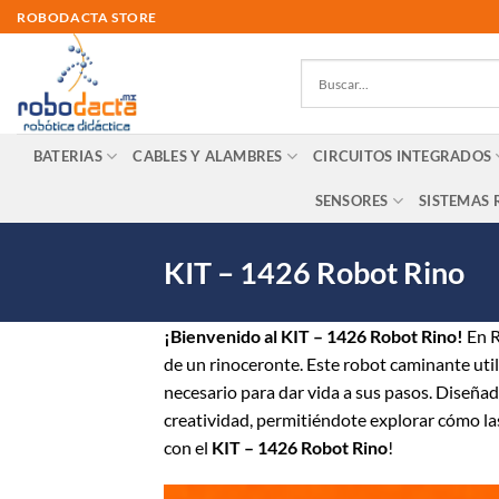
Skip
ROBODACTA STORE
to
content
BATERIAS
CABLES Y ALAMBRES
CIRCUITOS INTEGRADOS
SENSORES
SISTEMAS 
KIT – 1426 Robot Rino
¡Bienvenido al KIT – 1426 Robot Rino!
En R
de un rinoceronte. Este robot caminante uti
necesario para dar vida a sus pasos. Diseña
creatividad, permitiéndote explorar cómo la
con el
KIT – 1426 Robot Rino
!