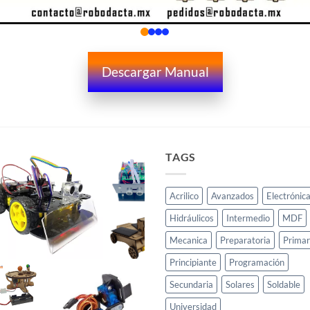
Descargar Manual
TAGS
Acrilico
Avanzados
Electrónic
Hidráulicos
Intermedio
MDF
Mecanica
Preparatoria
Primar
Principiante
Programación
Secundaria
Solares
Soldable
Universidad