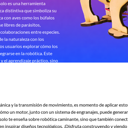
solo es una herramienta
ca distintiva que simboliza su
ca con aves como los búfalos
 libres de parásitos,
colaboraciones entre especies.
e la naturaleza con los
los usuarios explorar cómo los
egrarse en la robótica. Este
y el aprendizaje práctico, sino
os animales más
su poderoso y estable andar.
cánica y la transmisión de movimiento, es momento de aplicar est
ómo un motor, junto con un sistema de engranajes, puede generar
o solo te enseña sobre robótica caminante, sino que también conect
 inspirar diseños tecnológicos. ¡Disfruta construyendo y viendo 