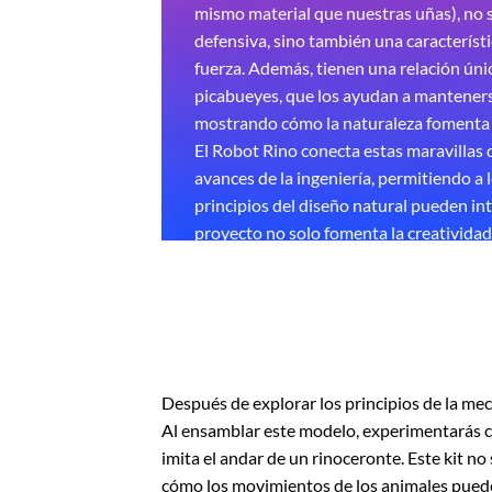
mismo material que nuestras uñas), no 
defensiva, sino también una característi
fuerza. Además, tienen una relación úni
picabueyes, que los ayudan a mantenerse
mostrando cómo la naturaleza fomenta 
El Robot Rino conecta estas maravillas d
avances de la ingeniería, permitiendo a 
principios del diseño natural pueden int
proyecto no solo fomenta la creatividad 
que también rinde homenaje a uno de l
extraordinarios del planeta al replicar 
Después de explorar los principios de la me
Al ensamblar este modelo, experimentarás c
imita el andar de un rinoceronte. Este kit n
cómo los movimientos de los animales pueden