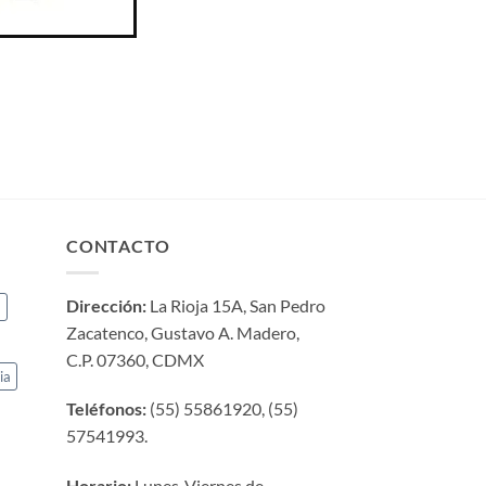
CONTACTO
Dirección:
La Rioja 15A, San Pedro
a
Zacatenco, Gustavo A. Madero,
C.P. 07360, CDMX
ia
Teléfonos:
(55) 55861920, (55)
57541993.
Horario:
Lunes-Viernes de