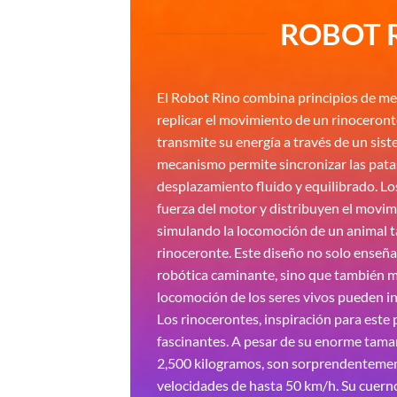
ROBOT 
El Robot Rino combina principios de me
replicar el movimiento de un rinoceront
transmite su energía a través de un sis
mecanismo permite sincronizar las pata
desplazamiento fluido y equilibrado. Lo
fuerza del motor y distribuyen el movim
simulando la locomoción de un animal 
rinoceronte. Este diseño no solo enseñ
robótica caminante, sino que también 
locomoción de los seres vivos pueden ins
Los rinocerontes, inspiración para este
fascinantes. A pesar de su enorme tama
2,500 kilogramos, son sorprendentemen
velocidades de hasta 50 km/h. Su cuerno